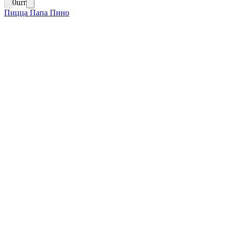
0
шт
Пицца Папа Пино