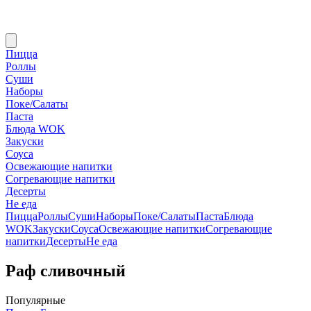
Пицца
Роллы
Суши
Наборы
Поке/Салаты
Паста
Блюда WOK
Закуски
Соуса
Освежающие напитки
Согревающие напитки
Десерты
Не еда
Пицца
Роллы
Суши
Наборы
Поке/Салаты
Паста
Блюда
WOK
Закуски
Соуса
Освежающие напитки
Согревающие
напитки
Десерты
Не еда
Раф сливочный
Популярные