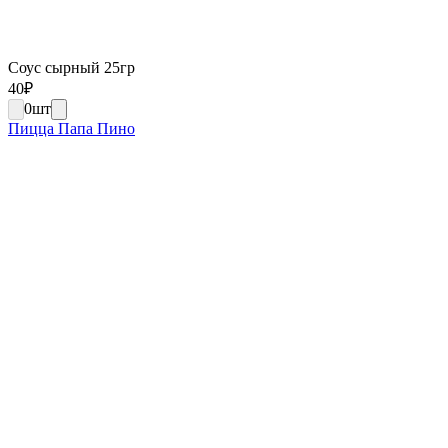
Соус сырный 25гр
40
₽
0
шт
Пицца Папа Пино