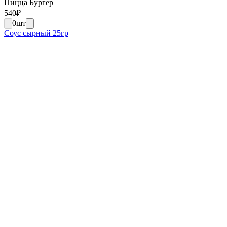
Пицца Бургер
540
₽
0
шт
Соус сырный 25гр