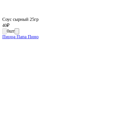
Соус сырный 25гр
40
₽
0
шт
Пицца Папа Пино