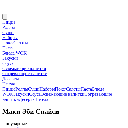
Пицца
Роллы
Суши
Наборы
Поке/Салаты
Паста
Блюда WOK
Закуски
Соуса
Освежающие напитки
Согревающие напитки
Десерты
Не еда
Пицца
Роллы
Суши
Наборы
Поке/Салаты
Паста
Блюда
WOK
Закуски
Соуса
Освежающие напитки
Согревающие
напитки
Десерты
Не еда
Маки Эби Спайси
Популярные