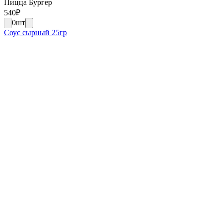
Пицца Бургер
540
₽
0
шт
Соус сырный 25гр