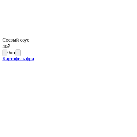
Соевый соус
40
₽
0
шт
Картофель фри