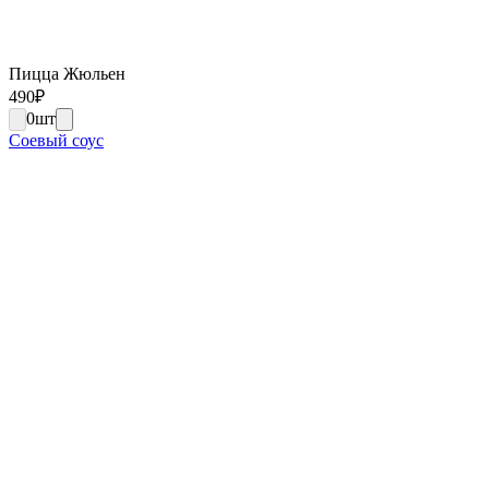
Пицца Жюльен
490
₽
0
шт
Соевый соус