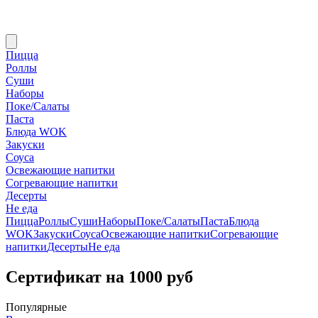
Пицца
Роллы
Суши
Наборы
Поке/Салаты
Паста
Блюда WOK
Закуски
Соуса
Освежающие напитки
Согревающие напитки
Десерты
Не еда
Пицца
Роллы
Суши
Наборы
Поке/Салаты
Паста
Блюда
WOK
Закуски
Соуса
Освежающие напитки
Согревающие
напитки
Десерты
Не еда
Сертификат на 1000 руб
Популярные