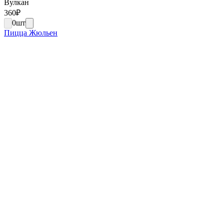
Вулкан
360
₽
0
шт
Пицца Жюльен